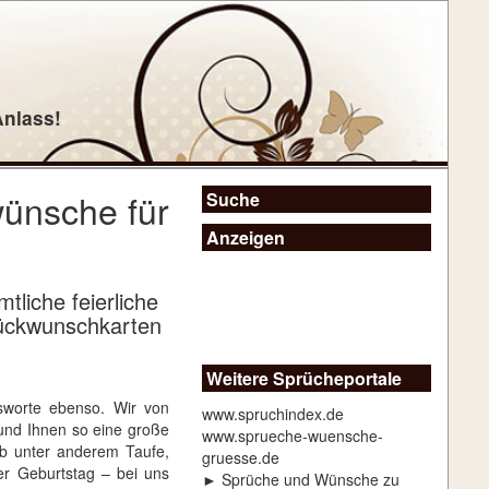
Anlass!
wünsche für
Suche
Anzeigen
liche feierliche
lückwunschkarten
Weitere Sprücheportale
sworte ebenso. Wir von
www.spruchindex.de
und Ihnen so eine große
www.sprueche-wuensche-
b unter anderem Taufe,
gruesse.de
er Geburtstag – bei uns
► Sprüche und Wünsche zu