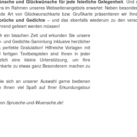
nsche und Glückwünsche für jede feierliche Gelegenheit
. Und 
i uns im Rahmen unseres Webseitenangebots erwartet: Neben besond
jede Art von Glückwunschkarte bzw. Grußkarte präsentieren wir Ih
 Sprüche und Gedichte
– und das ebenfalls wiederum zu den vers
ührend gefeiert werden müssen!
h ein bisschen Zeit und erkunden Sie unsere
e- und Gedichte-Sammlung inklusive herzlicher
 perfekte Gratulation! Hilfreiche Vorlagen mit
 fertigen Textbeispielen sind Ihnen in jeder
zlich eine kleine Unterstützung, um Ihre
chkarte zu etwas ganz Besonderem machen zu
Sie sich an unserer Auswahl gerne bedienen
Ihnen viel Spaß auf Ihrer Erkundungstour
von Sprueche-und-Wuensche.de!