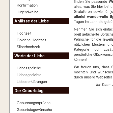
finden Sie passende
Wü
Konfirmation
alles, was Sie hier be
Gratulieren sowie für 
Jugendweihe
allerlei wundervolle
Anlässe der Liebe
Tagen im Jahr, die geb
Nehmen Sie sich einfac
Hochzeit
breit gefächerte Sprüch
Wünsche für die jeweils
Goldene Hochzeit
nützlichen Mustern und
Silberhochzeit
Kategorie noch zusät
persönliche Glückwuns
Worte der Liebe
können!
Wir freuen uns, dass 
Liebessprüche
möchten und wünschen 
Liebesgedichte
durch unsere Webseite!
Liebeserklärungen
Ihr Team 
Der Geburtstag
Geburtstagssprüche
Geburtstagswünsche